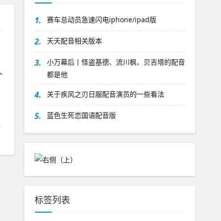
1.
赛车总动员急速闪电iphone/ipad版
2.
天天配音相关版本
3.
小万幕后丨怪盗基德、流川枫、贝吉塔的配音
人
都是他
4.
关于疾风之刃日服配音演员的一些看法
5.
蓝色生死恋国语配音版
满
标签列表