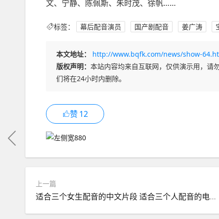
文、宁静、陈佩斯、朱时茂、徐帆……
标签：
幕后配音演员
国产剧配音
姜广涛
本文地址：
http://www.bqfk.com/news/show-64.h
版权声明：
本站内容均来自互联网，仅供演示用，请
们将在24小时内删除。
赞
12
上一篇
适合三个女生配音的中文片段 适合三个人配音的电影片段推荐