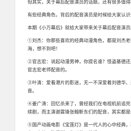
但其实，关于幕后配音演员的话题，还有很多值得
有些经典角色，背后的配音演员是时候给大家认识
本期《小万幕后》就给大家带来关于幕后配音演员
①刘杰：你那些喜欢的经典动漫角色，都是刘杰老
海，想不到吧！
②官志宏：说起动漫男神，你提名谁？怪盗基德还
官志宏老师配音的。
③叶清：爱看港片的影迷，无一不深爱着刘德华、
音。
④姜广涛：回忆杀来了，曾经我们在电视机前追完
续剧，而主演谢霆锋张翰靳东们的配音，其实都是
⑤国产动画电影《宝莲灯》是一代人的心中经典，