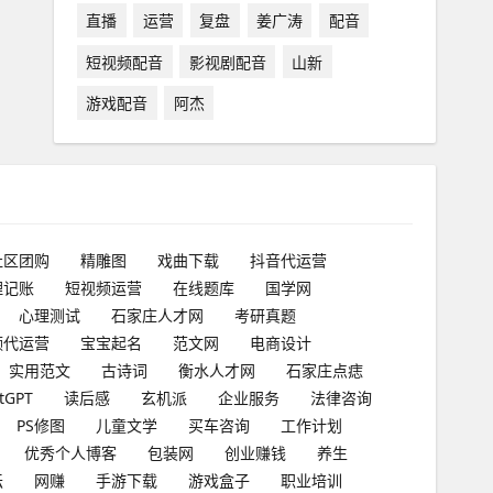
直播
运营
复盘
姜广涛
配音
短视频配音
影视剧配音
山新
游戏配音
阿杰
社区团购
精雕图
戏曲下载
抖音代运营
理记账
短视频运营
在线题库
国学网
心理测试
石家庄人才网
考研真题
频代运营
宝宝起名
范文网
电商设计
实用范文
古诗词
衡水人才网
石家庄点痣
tGPT
读后感
玄机派
企业服务
法律咨询
PS修图
儿童文学
买车咨询
工作计划
优秀个人博客
包装网
创业赚钱
养生
坛
网赚
手游下载
游戏盒子
职业培训