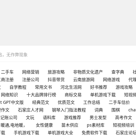
网站，无作弊现象
二手车
网络营销
旅游攻略
非物质文化遗产
查字典
工商注册
注册公司
抖音带货
云南旅游网
网络游戏
代
文
自学教程
常用文书
河北生活网
好书推荐
游戏攻略
网络知识
十大品牌排行榜
商标交易
单机游戏下载
短视
at GPT中文版
经典范文
优质范文
工作总结
二手车估价
搜作文
石家庄人才网
钢琴入门指法教程
词典
围棋
cha
理记账公司
文玩
语料库
游戏推荐
男士发型
高考作文
暖通,电地暖，
女性健康
苗木供应
ps素材库
短视频培训
下载
手机游戏下载
单机游戏大全
免费软件下载
石家庄论