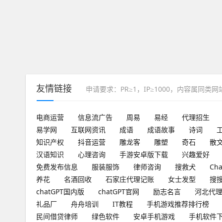
友情链接
申请要求：PR≥1，IP≥1000，内容属同类
电商运营
信息流广告
周易
易经
代理招生
易学网
互联网资讯
成语
成语故事
诗词
知识产权
抖音运营
雕龙客
雕塑
奇石
散
汉语知识
心理咨询
手游安卓版下载
兴趣爱好
免费发布信息
服装服饰
律师咨询
搜救犬
Ch
养花
名酒回收
石家庄代理记账
女士发型
搜
chatGPT国内版
chatGPT官网
励志名言
河北代
礼品厂
舟舟培训
IT教程
手机游戏推荐排行榜
民间借贷律师
绿色软件
安卓手机游戏
手机软件