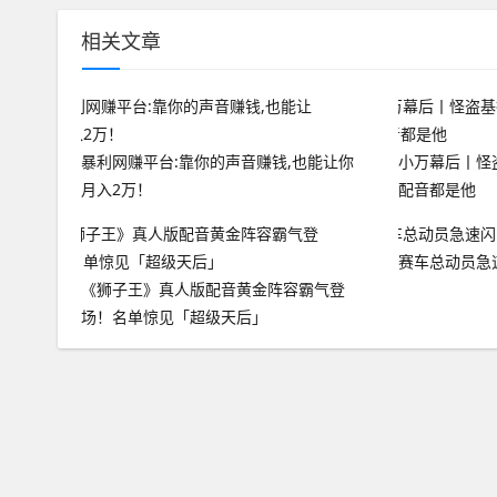
相关文章
暴利网赚平台:靠你的声音赚钱,也能让你
小万幕后丨怪
月入2万！
配音都是他
赛车总动员急速闪
《狮子王》真人版配音黄金阵容霸气登
场！名单惊见「超级天后」