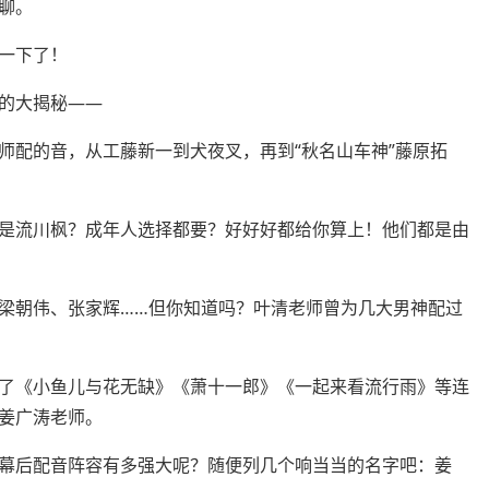
聊。
一下了！
的大揭秘——
师配的音，从工藤新一到犬夜叉，再到“秋名山车神”藤原拓
是流川枫？成年人选择都要？好好好都给你算上！他们都是由
梁朝伟、张家辉……但你知道吗？叶清老师曾为几大男神配过
了《小鱼儿与花无缺》《萧十一郎》《一起来看流行雨》等连
姜广涛老师。
幕后配音阵容有多强大呢？随便列几个响当当的名字吧：姜